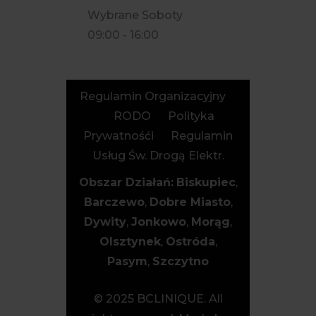
Wybrane Soboty
09:00 - 16:00
Regulamin Organizacyjny
RODO
Polityka
Prywatnośći
Regulamin
Usług Św. Drogą Elektr.
Obszar Działań:
Biskupiec
,
Barczewo
,
Dobre Miasto
,
Dywity
,
Jonkowo
,
Morąg
,
Olsztynek
,
Ostróda
,
Pasym
,
Szczytno
© 2025 BCLINIQUE. All