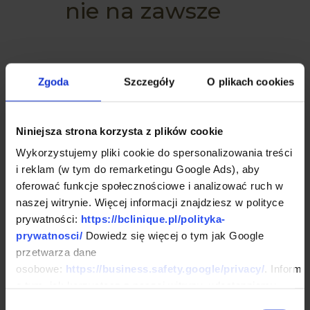
nie na zawsze
Zgoda
Szczegóły
O plikach cookies
Wazektomia -
prezent od
Niniejsza strona korzysta z plików cookie
Niego dla Niej
Wykorzystujemy pliki cookie do spersonalizowania treści
i reklam (w tym do remarketingu Google Ads), aby
oferować funkcje społecznościowe i analizować ruch w
naszej witrynie. Więcej informacji znajdziesz w polityce
prywatności:
https://bclinique.pl/polityka-
prywatnosci/
Dowiedz się więcej o tym jak Google
przetwarza dane
osobowe:
https://business.safety.google/privacy/
. Informa
ZOBACZ JAK DO NAS
o tym, jak korzystasz z naszej witryny, udostępniamy
DOJECHAĆ
partnerom społecznościowym, reklamowym i
Wybór