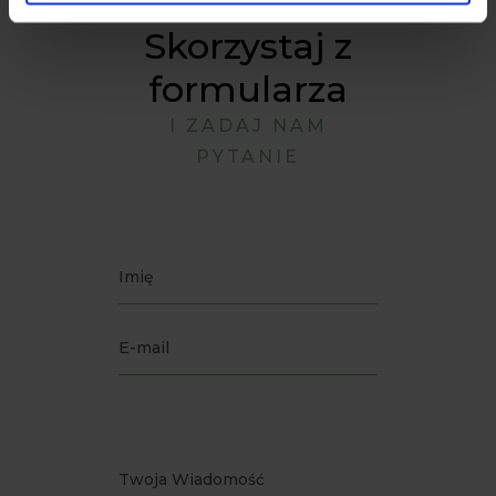
WIĘCEJ?
Skorzystaj z
formularza
I ZADAJ NAM
PYTANIE