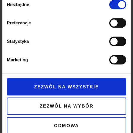
Nasza
analitycznym. Partnerzy mogą połączyć te informacje z
Niezbędne
zgody
innymi danymi otrzymanymi od Ciebie lub uzyskanymi
Lokalizacja
podczas korzystania z ich usług.
Preferencje
Statystyka
Marketing
ZEZWÓL NA WSZYSTKIE
ZEZWÓL NA WYBÓR
CHCESZ
ODMOWA
DOWIEDZIEĆ SIĘ