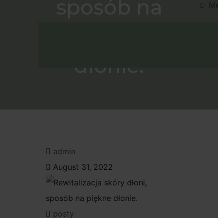
sposób na
M
piękne
Umów W
dłonie.
admin
August 31, 2022
posty