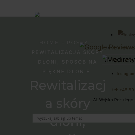
HOME
POSTY
Facebook
REWITALIZACJA SKÓRY
Youtube 
DŁONI, SPOSÓB NA
PIĘKNE DŁONIE.
Instagram
Rewitalizacj
tel: +48 8
a skóry
Al. Wojska Polskiego
dłoni,