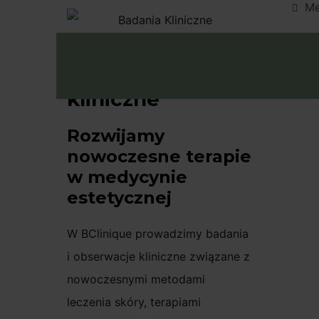
M
Badania kliniczne
Umów W
i obserwacje
kliniczne
Rozwijamy
nowoczesne terapie
w medycynie
estetycznej
W BClinique prowadzimy badania
i obserwacje kliniczne związane z
nowoczesnymi metodami
leczenia skóry, terapiami