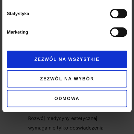
Dokumentacja fotograficzna
Statystyka
wykorzystywana jest wyłącznie
do oceny efektów terapii i
Marketing
prowadzona zgodnie z zasadami
ochrony danych osobowych oraz
odrębnymi zgodami uczestników.
ZEZWÓL NA WSZYSTKIE
Dlaczego
ZEZWÓL NA WYBÓR
prowadzimy
programy
ODMOWA
badawcze?
Rozwój medycyny estetycznej
wymaga nie tylko doświadczenia