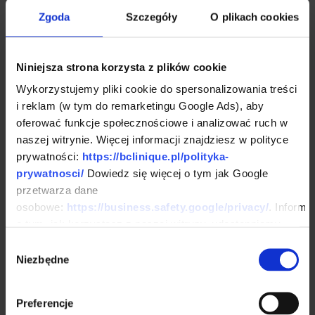
leczenie w Ośrodku.
Zgoda
Szczegóły
O plikach cookies
Ochrona danych i
Niniejsza strona korzysta z plików cookie
prywatności
Wykorzystujemy pliki cookie do spersonalizowania treści
i reklam (w tym do remarketingu Google Ads), aby
W prowadzonych obserwacjach
oferować funkcje społecznościowe i analizować ruch w
klinicznych stosujemy zasady
naszej witrynie. Więcej informacji znajdziesz w polityce
prywatności:
https://bclinique.pl/polityka-
pseudonimizacji danych. Oznacza
prywatnosci/
Dowiedz się więcej o tym jak Google
to, że dane uczestników
przetwarza dane
oznaczane są indywidualnym
osobowe:
https://business.safety.google/privacy/
. Informa
o tym, jak korzystasz z naszej witryny, udostępniamy
kodem, bez wykorzystania
partnerom społecznościowym, reklamowym i
Wybór
imienia i nazwiska w
analitycznym. Partnerzy mogą połączyć te informacje z
Niezbędne
zgody
analizowanych materiałach
innymi danymi otrzymanymi od Ciebie lub uzyskanymi
podczas korzystania z ich usług.
badawczych.
Preferencje