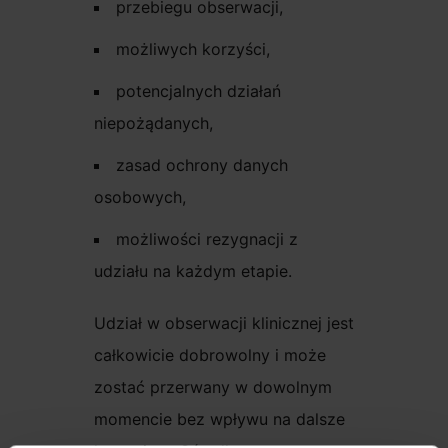
przebiegu obserwacji,
możliwych korzyści,
potencjalnych działań
niepożądanych,
zasad ochrony danych
osobowych,
możliwości rezygnacji z
udziału na każdym etapie.
Udział w obserwacji klinicznej jest
całkowicie dobrowolny i może
zostać przerwany w dowolnym
momencie bez wpływu na dalsze