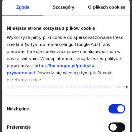
kwalifikacji do zabiegów. Razem
Zgoda
Szczegóły
O plikach cookies
wywołamy uśmiech na Twojej
twarzy.
Niniejsza strona korzysta z plików cookie
Wykorzystujemy pliki cookie do spersonalizowania treści
i reklam (w tym do remarketingu Google Ads), aby
oferować funkcje społecznościowe i analizować ruch w
naszej witrynie. Więcej informacji znajdziesz w polityce
prywatności:
https://bclinique.pl/polityka-
prywatnosci/
Dowiedz się więcej o tym jak Google
przetwarza dane
osobowe:
https://business.safety.google/privacy/
. Informa
o tym, jak korzystasz z naszej witryny, udostępniamy
partnerom społecznościowym, reklamowym i
Wybór
analitycznym. Partnerzy mogą połączyć te informacje z
Niezbędne
zgody
innymi danymi otrzymanymi od Ciebie lub uzyskanymi
podczas korzystania z ich usług.
Preferencje