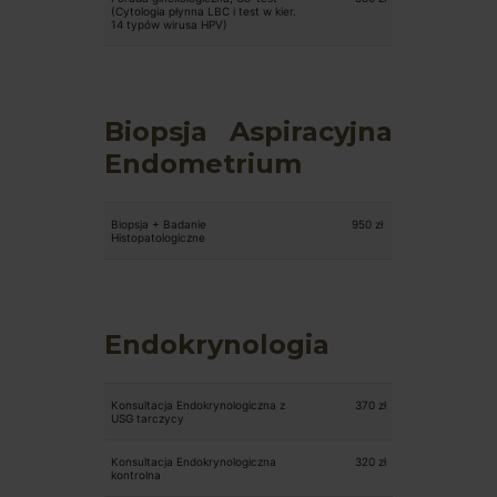
(Cytologia płynna LBC i test w kier.
14 typów wirusa HPV)
Biopsja Aspiracyjna
Endometrium
Biopsja + Badanie
950 zł
Histopatologiczne
Endokrynologia
Konsultacja Endokrynologiczna z
370 zł
USG tarczycy
Konsultacja Endokrynologiczna
32
0 zł
kontrolna