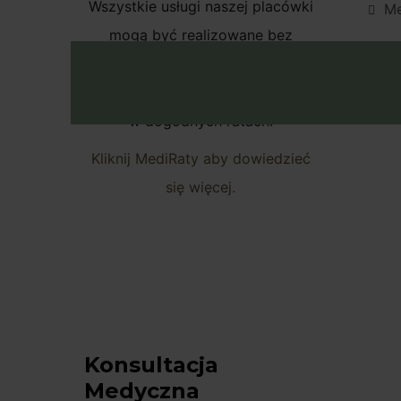
Wszystkie usługi naszej placówki
M
mogą być realizowane bez
angażowania środków
Umów W
finansowych „z góry” i opłacane
w dogodnych ratach.
Kliknij MediRaty aby dowiedzieć
się więcej.
Konsultacja
Medyczna