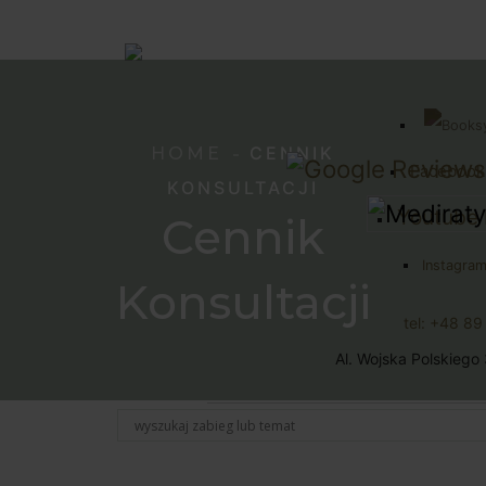
CENNIK
HOME
Facebook
KONSULTACJI
Youtube 
Cennik
Instagram
Konsultacji
tel: +48 8
Al. Wojska Polskiego