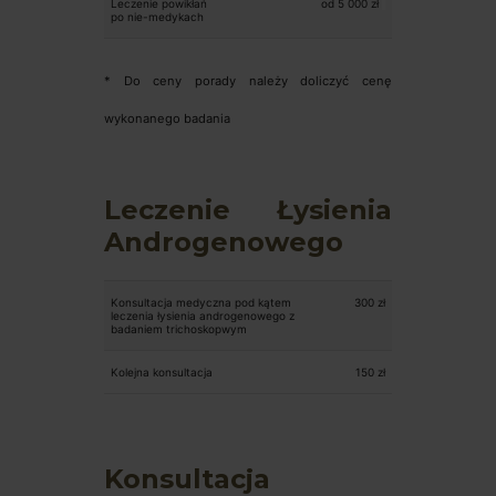
Leczenie powikłań
od 5 000 zł
po nie-medykach
* Do ceny porady należy doliczyć cenę
wykonanego badania
Leczenie Łysienia
Androgenowego
Konsultacja medyczna pod kątem
300 zł
leczenia łysienia androgenowego z
badaniem trichoskopwym
Kolejna konsultacja
150 zł
Konsultacja