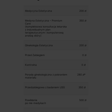
Medycyna Estetyczna
200 zł
Medyna Estetyczna – Premium
350 zł
Care
(kompleksowa konsultacja lekarska
z indywidualnym plan
terapeutycznym i komputerową
analizą skóry)
Ginekologia Estetyczna
200 zł
Przed Zabiegiem
0 zł
Kontrolna
0 zł
Porada ginekologiczna z pobraniem
280 zł*
materiału
Przedzabiegowa z badaniem USG
350 zł
Powikłania
500 zł
po nie-medykach