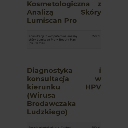
Kosmetologiczna z
Analizą Skóry
Lumiscan Pro
Konsultacja z komputerową analizą
350 zł
skóry Lumiscan Pro + Beauty Plan
(ok. 60 min)
Diagnostyka i
konsultacja w
kierunku HPV
(Wirusa
Brodawczaka
Ludzkiego)
Porada ginekologiczna, Co-test
580 zł