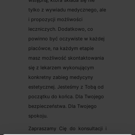
wstępną, która składa się nie
tylko z wywiadu medycznego, ale
i propozycji możliwości
leczniczych. Dodatkowo, co
powinno być oczywiste w każdej
placówce, na każdym etapie
masz możliwość skontaktowania
się z lekarzem wykonującym
konkretny zabieg medycyny
estetycznej. Jesteśmy z Tobą od
początku do końca. Dla Twojego
bezpieczeństwa. Dla Twojego
spokoju.
Zapraszamy Cię do konsultacji i