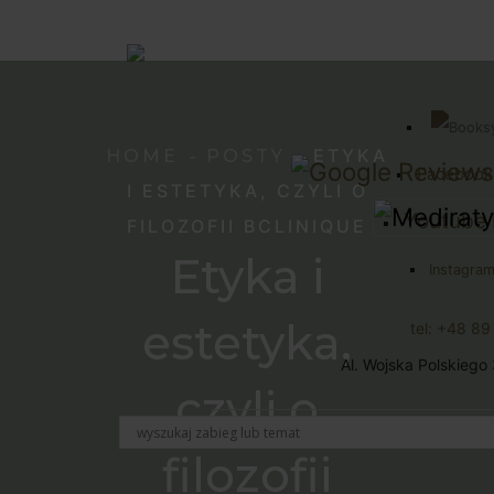
ETYKA
HOME
POSTY
Facebook
I ESTETYKA, CZYLI O
Youtube 
FILOZOFII BCLINIQUE
Etyka i
Instagram
estetyka,
tel: +48 8
Al. Wojska Polskiego
czyli o
filozofii