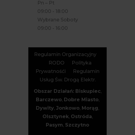
Pn – Pt
09:00 - 18:00
Wybrane Soboty
09:00 - 16:00
Regulamin Organizacyjny
RODO
Polityka
Prywatnośći
Regulamin
Usług Św. Drogą Elektr.
Obszar Działań:
Biskupiec
,
Barczewo
,
Dobre Miasto
,
Dywity
,
Jonkowo
,
Morąg
,
Olsztynek
,
Ostróda
,
Pasym
,
Szczytno