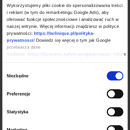
rozwiązywać Twoje problemy, a
Wykorzystujemy pliki cookie do spersonalizowania treści
i reklam (w tym do remarketingu Google Ads), aby
nie je stwarzać. Służymy naszym
oferować funkcje społecznościowe i analizować ruch w
pacjentom w drodze do
naszej witrynie. Więcej informacji znajdziesz w polityce
spełnionego życia, w którym
prywatności:
https://bclinique.pl/polityka-
prywatnosci/
Dowiedz się więcej o tym jak Google
mogą do późnej starości cieszyć
przetwarza dane
się zdrowym i pięknie
osobowe:
https://business.safety.google/privacy/
. Informa
wyglądającym ciałem.
o tym, jak korzystasz z naszej witryny, udostępniamy
partnerom społecznościowym, reklamowym i
Wybór
analitycznym. Partnerzy mogą połączyć te informacje z
Niezbędne
zgody
innymi danymi otrzymanymi od Ciebie lub uzyskanymi
posty
podczas korzystania z ich usług.
September 30, 2022
Preferencje
Statystyka
Korygować?
Marketing