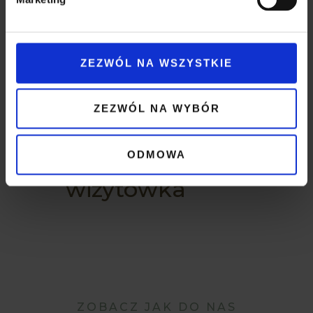
Asymetria warg
sromowych
ZEZWÓL NA WSZYSTKIE
ZEZWÓL NA WYBÓR
Dłonie - Twoja
pierwsza
ODMOWA
wizytówka
ZOBACZ JAK DO NAS