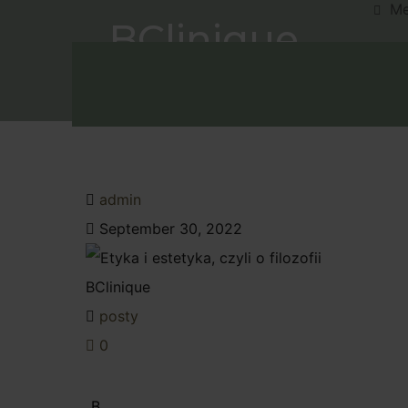
M
BClinique
Umów W
admin
September 30, 2022
posty
0
„B