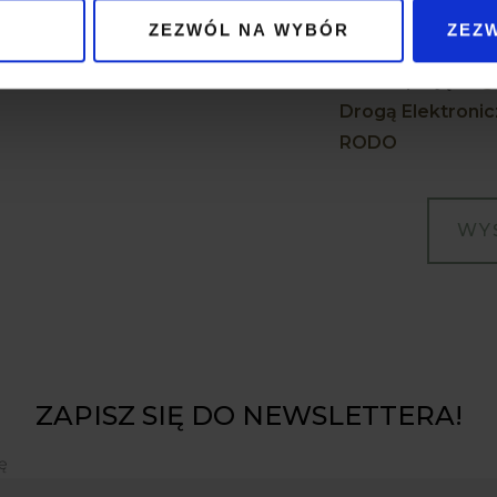
ZEZWÓL NA WYBÓR
ZEZ
Akceptuję
Reg
Drogą Elektronic
RODO
ZAPISZ SIĘ DO NEWSLETTERA!
ę