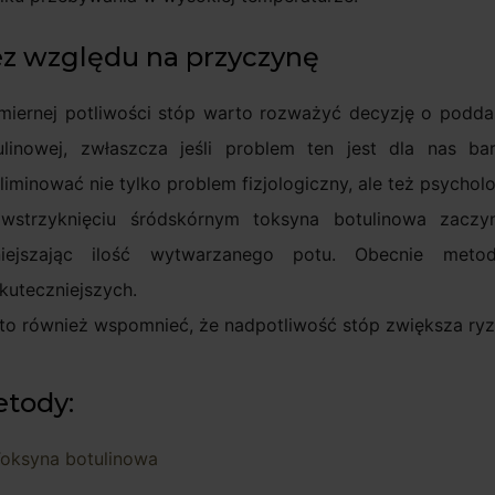
z względu na przyczynę
miernej potliwości stóp warto rozważyć decyzję o poddan
ulinowej, zwłaszcza jeśli problem ten jest dla nas b
iminować nie tylko problem fizjologiczny, ale też psycholo
wstrzyknięciu śródskórnym toksyna botulinowa zacz
iejszając ilość wytwarzanego potu. Obecnie met
kuteczniejszych.
to również wspomnieć, że nadpotliwość stóp zwiększa ryzy
tody:
oksyna botulinowa