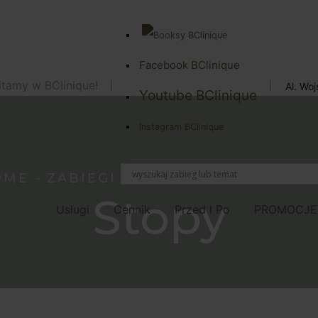
Facebook BClinique
tamy w BClinique!
Al. Wo
Youtube BClinique
Instagram BClinique
OME
ZABIEGI NA NOGI I STOPY
ST
Stopy
Usługi
Cennik
Przed I Po
PROMOCJE