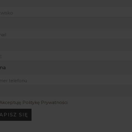
zwisko
ail
ć
er telefonu
Akceptuję Politykę Prywatności