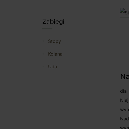
Zabiegi
stopy
kolana
uda
Na
dla
Nie
wyn
Nad
wyn