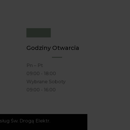
Godziny Otwarcia
Pn – Pt
09:00 - 18:00
Wybrane Soboty
09:00 - 16:00
ług Św. Drogą Elektr.