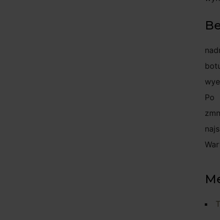
Be
nad
bot
wyel
Po 
zmn
najs
War
Me
T