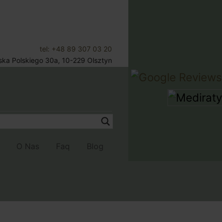
tel: +48 89 307 03 20
jska Polskiego 30a, 10-229 Olsztyn
Umów Wizytę
OPY
O Nas
Faq
Blog