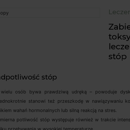
Leczen
Zabi
toks
lecz
stóp
dpotliwość stóp
 wielu osób bywa prawdziwą udręką – powoduje dyskom
jednokrotnie stanowi też przeszkodę w nawiązywaniu k
ikiem wahań hormonalnych lub silną reakcją na stres.
mierna potliwość stóp występuje również w trakcie inten
iku przebywania w wysokiej temperaturze.