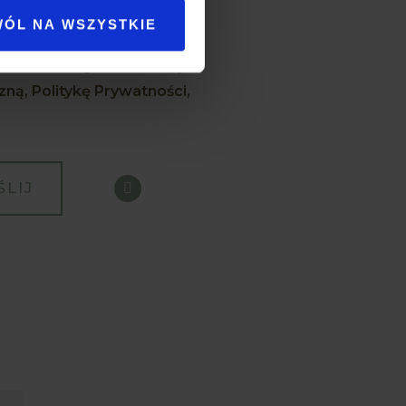
WÓL NA WSZYSTKIE
ulamin Usług Świadczonych
zną,
Politykę Prywatności,