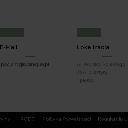
E-Mail
Lokalizacja
pacjent@bclinique.pl
Al. Wojska Polskiego
30A, Olsztyn,
1 piętro
yjny
RODO
Polityka Prywatnośći
Regulamin Us