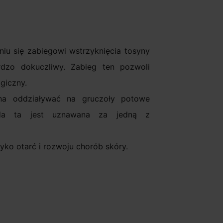
iu się zabiegowi wstrzyknięcia tosyny
ardzo dokuczliwy. Zabieg ten pozwoli
giczny.
yna oddziaływać na gruczoły potowe
oda ta jest uznawana za jedną z
ko otarć i rozwoju chorób skóry.