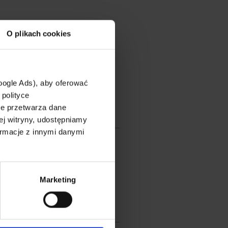
EDZIEĆ SIĘ WIĘCEJ?
O plikach cookies
j z formularza
J NAM PYTANIE
oogle Ads), aby oferować
 polityce
le przetwarza dane
ej witryny, udostępniamy
rmacje z innymi danymi
Marketing