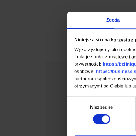
ZOBACZ JAK DO N
Zgoda
Nasza Loka
Niniejsza strona korzysta z
Wykorzystujemy pliki cookie
funkcje społecznościowe i an
prywatności:
https://bcliniq
osobowe:
https://business.
partnerom społecznościowym
otrzymanymi od Ciebie lub u
Wybór
Niezbędne
zgody