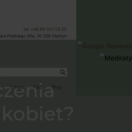
tel: +48 89 307 03 20
jska Polskiego 30a, 10-229 Olsztyn
Umów Wizytę
MĘŻCZYZN I KOBIET?
czenia
O Nas
Faq
Blog
 kobiet?