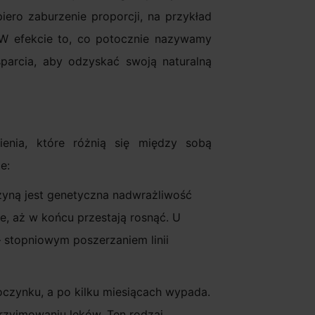
ero zaburzenie proporcji, na przykład
 W efekcie to, co potocznie nazywamy
parcia, aby odzyskać swoją naturalną
enia, które różnią się między sobą
e:
yną jest genetyczna nadwrażliwość
e, aż w końcu przestają rosnąć. U
 stopniowym poszerzaniem linii
oczynku, a po kilku miesiącach wypada.
przyjmowaniu leków. Ten rodzaj