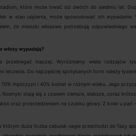
adium, które może trwać od dwóch do siedmiu lat. Dopi
bulek w stan uśpienia, może spowodować ich wypadanie.
gnałem, że mieszki włosowe potrzebują odpowiedniego ws
go włosy wypadają?
rzebiegać inaczej. Wyróżniamy wiele rodzajów łysi
leczenia. Do najczęściej spotykanych form należy łysieni
 70% mężczyzn i 40% kobiet w różnym wieku. Jego przycz
Kosmyki stają się z czasem cieńsze, słabsze, coraz krótsz
oli oraz przerzedzeniem na czubku głowy. Z kolei u pań –
w którym duża liczba cebulek nagle przechodzi do fazy sp
e, chorobie, porodzie, gwałtownej diecie, niedoborach lub 