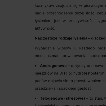
kosmyków znajduje się w pierwszym st
nagłe przechodzenie dużej ilości ce
łysieniem, jest w rzeczywistości sy
aktywność.
Najczęstsze rodzaje łysienia – dlacze
Wypadanie włosów u każdego może p
mechanizmami powstawania i sposobami 
Androgenowe
– dotyczy ono nawet
mieszków na DHT (dihydrotestosteron). 
panów objawia się to powstawaniem zak
przedziałka i spadkiem gęstości.
Telogenowe (stresowe)
– to stan, 
Najczęściej występuje po silnym stresi