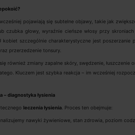
iepokoić?
e wcześniej pojawiają się subtelne objawy, takie jak zwię
lub czubka głowy, wyraźnie cieńsze włosy przy skroniach
obiet szczególnie charakterystyczne jest poszerzanie pr
raz przerzedzenie tonsury.
 się również zmiany zapalne skóry, swędzenie, łuszczenie
atego. Kluczem jest szybka reakcja – im wcześniej rozpocz
 – diagnostyka łysienia
utecznego
leczenia łysienia
. Proces ten obejmuje:
nalizujemy nawyki żywieniowe, stan zdrowia, poziom codz