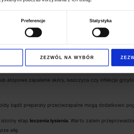
wierciedlenie zdrowia organizmu. Badania pokazują, że nis
 Ważne są również witamina D, cynk oraz ogólne nawyki ży
Preferencje
Statystyka
 z tarczycą czy podwyższony poziom androgenów to jedne
diagnostyki laboratoryjnej;
kortyzolu, który odpowiada za zaburzenie cyklu wzrostu w
ZEZWÓL NA WYBÓR
ZEZ
ogenu, co prowadzi do ich masowego wypadania;
ub atopowe zapalenie skóry, łuszczyca czy infekcje grzyb
inoidy bądź preparaty przeciwzapalne mogą dodatkowo pog
 istotny etap
leczenia łysienia
. Warto zatem przeprowadzić
rze siłę.