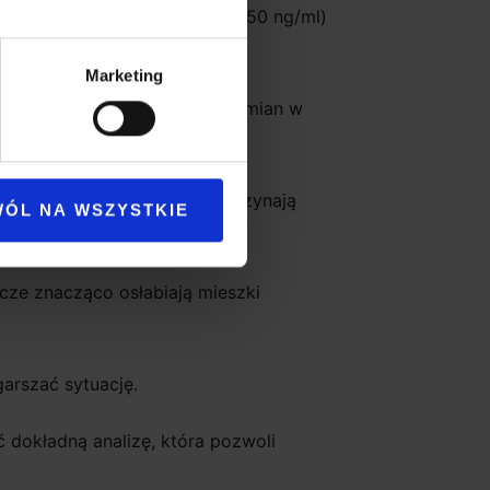
ki stan ferrytyny (poniżej 40–50 ng/ml)
wieniowe;
Marketing
 z najczęstszych przyczyn zmian w
łosa. W rezultacie pasma zaczynają
WÓL NA WSZYSTKIE
icze znacząco osłabiają mieszki
arszać sytuację.
 dokładną analizę, która pozwoli