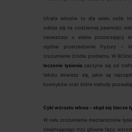
Utrata włosów to dla wielu osób tr
odbija się na codziennej pewności sie
zauważasz u siebie poszerzający si
ogólne przerzedzenie fryzury – 
zrozumienie źródła problemu. W BClini
leczenie łysienia
zaczyna się od traf
tekstu dowiesz się, jakie są najczę
kosmyków oraz które metody pozwalaj
Cykl wzrostu włosa – skąd się bierze ł
W celu zrozumienia mechanizmów łysien
obejmującego trzy główne fazy: wzros