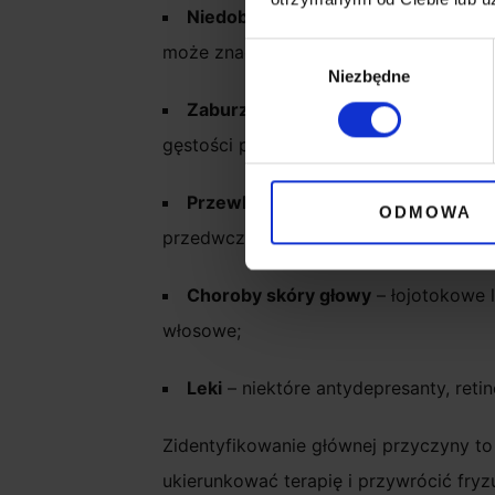
Niedobory
– kondycja fryzury to odz
Wybór
może znacząco nasilać przerzedzenie.
Niezbędne
zgody
Zaburzenia hormonalne
– problemy
gęstości pasm, wymagające precyzyjnej 
Przewlekły stres
– podnosi on stan 
ODMOWA
przedwcześnie przechodzić w fazę tel
Choroby skóry głowy
– łojotokowe l
włosowe;
Leki
– niektóre antydepresanty, ret
Zidentyfikowanie głównej przyczyny to
ukierunkować terapię i przywrócić fryzu