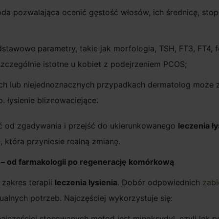
da pozwalająca ocenić gęstość włosów, ich średnicę, stopi
awowe parametry, takie jak morfologia, TSH, FT3, FT4, f
szczególnie istotne u kobiet z podejrzeniem PCOS;
ch lub niejednoznacznych przypadkach dermatolog może za
 łysienie bliznowaciejące.
ć od zgadywania i przejść do ukierunkowanego
leczenia ły
która przyniesie realną zmianę.
 – od farmakologii po regenerację komórkową
zakres terapii
leczenia
łysienia
. Dobór odpowiednich
zab
lnych potrzeb. Najczęściej wykorzystuje się:
najczęściej stosowanych metod jest minoksydyl, czyli lek 