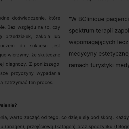
udne doświadczenie, które
W BClinique pacjenc
bie. Bez względu na to, czy
spektrum terapii zapo
ę przedziałek, zakola lub
wspomagających lecze
kluczem do sukcesu jest
medycyny estetyczne
que wierzymy, że skuteczne
nej diagnozy. Z poniższego
ramach turystyki med
stsze przyczyny wypadania
ą zatrzymać ten proces.
ysienie?
ia, warto zacząć od tego, co dzieje się pod skórą. Każdy
tu (anagen), przejściową (katagen) oraz spoczynku (telog