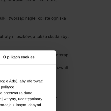
ki, tworząc nagłe, koliste ogniska
traty mieszków, a także skutki zbyt
makologicznego, np. po chemioterapii.
O plikach cookies
zetelną diagnostykę, która pozwoli
oogle Ads), aby oferować
 polityce
le przetwarza dane
proces, należy zidentyfikować
ej witryny, udostępniamy
 się:
rmacje z innymi danymi