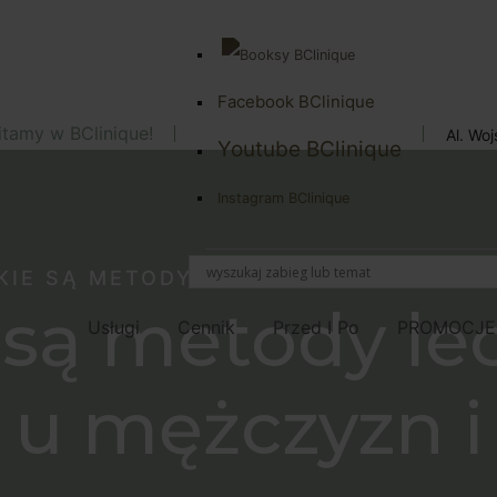
Facebook BClinique
tamy w BClinique!
Al. Wo
Youtube BClinique
Instagram BClinique
KIE SĄ METODY LECZENIA ŁYSIENIA U 
 są metody le
Usługi
Cennik
Przed I Po
PROMOCJE
a u mężczyzn i