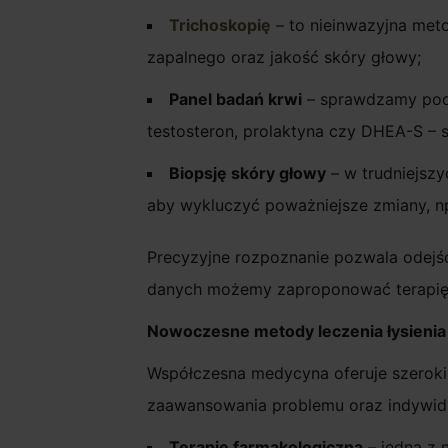
Trichoskopię
– to nieinwazyjna meto
zapalnego oraz jakość skóry głowy;
Panel badań krwi
– sprawdzamy podst
testosteron, prolaktyna czy DHEA-S – 
Biopsję skóry głowy
– w trudniejszy
aby wykluczyć poważniejsze zmiany, np.
Precyzyjne rozpoznanie pozwala odejś
danych możemy zaproponować terapię, 
Nowoczesne metody leczenia łysienia
Współczesna medycyna oferuje szeroki 
zaawansowania problemu oraz indywidua
Terapię farmakologiczną
– jedną z 