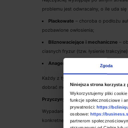
problemu jest odwracalny, o ile uda si
Plackowate
– choroba o podłożu aut
pozbawione owłosienia;
Bliznowaciejące i mechaniczne
– ob
ciasnych fryzur (tzw. łysienie trakcyjne)
Anagenowe
– nagła utrata pasm, na
Zgoda
Każdy z tych przypadków wymaga innego
Niniejsza strona korzysta z
dobrać metodę dającą trwały efekt, ws
Wykorzystujemy pliki cookie
Przyczyny wypadania włosów – czynniki
funkcje społecznościowe i an
prywatności:
https://bcliniq
Wypadanie włosów jest zjawiskiem zło
osobowe:
https://business.
konkretne wyzwalacze, które osłabiają 
partnerom społecznościowym
otrzymanymi od Ciebie lub u