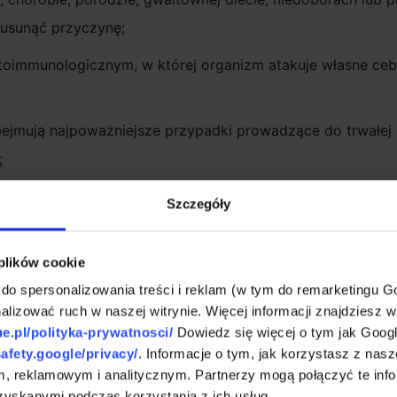
ę usunąć przyczynę;
oimmunologicznym, w której organizm atakuje własne cebul
ejmują najpoważniejsze przypadki prowadzące do trwałej u
;
jczęściej występująca w trakcie intensywnego leczenia far
Szczegóły
 planu działania. Zamiast zgadywać, warto postawić na r
 plików cookie
pierając odzyskanie pewności siebie.
 do spersonalizowania treści i reklam (w tym do remarketingu G
, które najczęściej prowokują łysienie
alizować ruch w naszej witrynie. Więcej informacji znajdziesz w
ue.pl/polityka-prywatnosci/
Dowiedz się więcej o tym jak Goog
żonym i wieloczynnikowym. Aby skutecznie zatrzymać ten 
safety.google/privacy/
. Informacje o tym, jak korzystasz z nasz
cebulki. Wśród najczęściej wymienianych przyczyn znajdują
, reklamowym i analitycznym. Partnerzy mogą połączyć te info
zyskanymi podczas korzystania z ich usług.