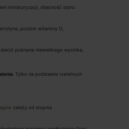
eń miniaturyzacji, obecność stanu
errytyna, poziom witaminy D,
lecić pobranie niewielkiego wycinka,
sienia
. Tylko na podstawie rzetelnych
iegów
zależy od stopnia
pobudzający krążenie i wydłużający fazę