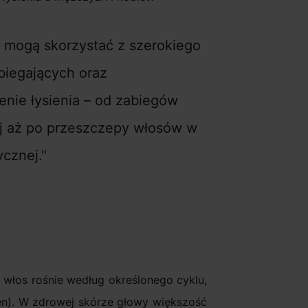
i mogą skorzystać z szerokiego
biegających oraz
nie łysienia – od zabiegów
j aż po przeszczepy włosów w
ycznej.
 włos rośnie według określonego cyklu,
en). W zdrowej skórze głowy większość