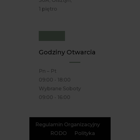
30A, Olsztyn,
1 piętro
Godziny Otwarcia
Pn – Pt
09:00 - 18:00
Wybrane Soboty
09:00 - 16:00
Regulamin Organizacyjny
RODO
Polityka