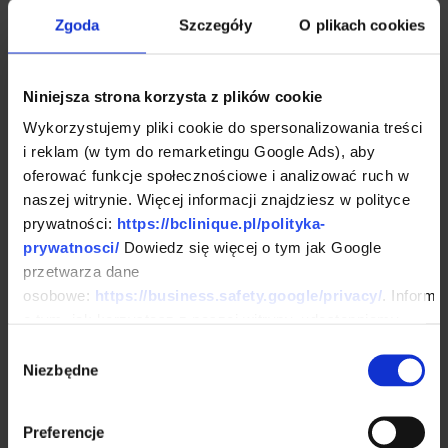
Zgoda
Szczegóły
O plikach cookies
zahamowanie wypadania
włosów,
Niniejsza strona korzysta z plików cookie
poprawa gęstości fryzury,
Wykorzystujemy pliki cookie do spersonalizowania treści
wzmocnienie i odżywienie
i reklam (w tym do remarketingu Google Ads), aby
oferować funkcje społecznościowe i analizować ruch w
cebulek,
naszej witrynie. Więcej informacji znajdziesz w polityce
prywatności:
https://bclinique.pl/polityka-
poprawa kondycji skóry głowy,
prywatnosci/
Dowiedz się więcej o tym jak Google
indywidualnie dobrany plan
przetwarza dane
osobowe:
https://business.safety.google/privacy/
. Informa
leczenia.
o tym, jak korzystasz z naszej witryny, udostępniamy
partnerom społecznościowym, reklamowym i
Wybór
analitycznym. Partnerzy mogą połączyć te informacje z
Niezbędne
zgody
FAQ
innymi danymi otrzymanymi od Ciebie lub uzyskanymi
podczas korzystania z ich usług.
Najczęściej
Preferencje