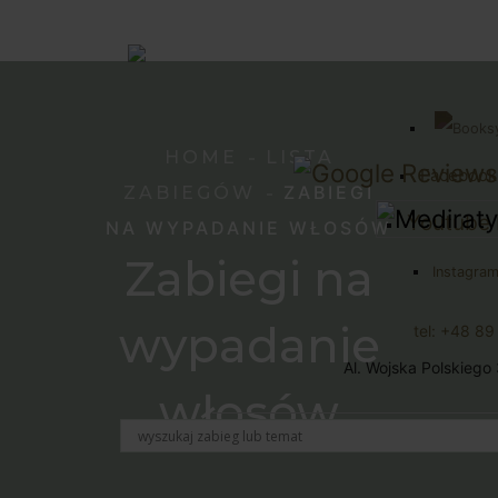
HOME
LISTA
Facebook
ZABIEGI
ZABIEGÓW
Youtube 
NA WYPADANIE WŁOSÓW
Zabiegi na
Instagram
wypadanie
tel: +48 8
Al. Wojska Polskiego
włosów