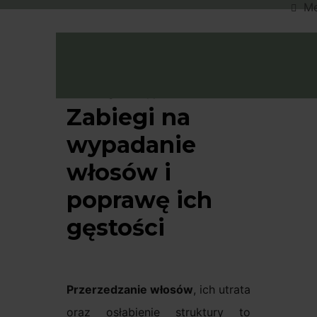
M
Umów W
Zabiegi na
wypadanie
włosów i
poprawę ich
gęstości
Przerzedzanie
włosów
, ich utrata
oraz osłabienie struktury to