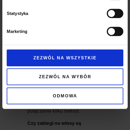
zadawane
Statystyka
pytania
Marketing
Który zabieg na wypadanie
włosów jest najlepszy?
Nie ma jednego uniwersalnego
ZEZWÓL NA WSZYSTKIE
zabiegu dla wszystkich. Wybór
terapii zależy od przyczyny
ZEZWÓL NA WYBÓR
problemu, stanu skóry głowy oraz
oczekiwanych efektów. Często
ODMOWA
najlepsze rezultaty daje
połączenie kilku metod.
Czy zabiegi na włosy są