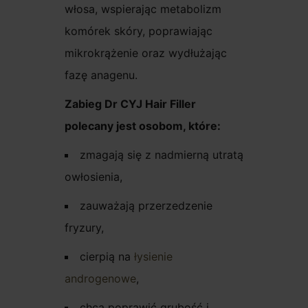
włosa, wspierając metabolizm
komórek skóry, poprawiając
mikrokrążenie oraz wydłużając
fazę anagenu.
Zabieg Dr CYJ Hair Filler
polecany jest osobom, które:
zmagają się z nadmierną utratą
owłosienia,
zauważają przerzedzenie
fryzury,
cierpią na
łysienie
androgenowe
,
chcą poprawić grubość i