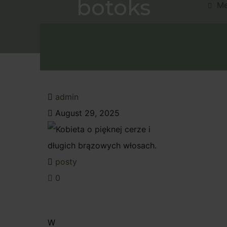
botoks
M
Umów W
admin
August 29, 2025
posty
0
W