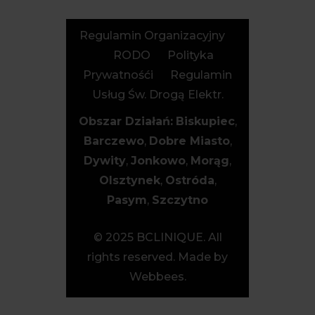
Regulamin Organizacyjny
RODO
Polityka
Prywatnośći
Regulamin
Usług Św. Drogą Elektr.
Obszar Działań:
Biskupiec
,
Barczewo
,
Dobre Miasto
,
Dywity
,
Jonkowo
,
Morąg
,
Olsztynek
,
Ostróda
,
Pasym
,
Szczytno
© 2025 BCLINIQUE. All
rights reserved. Made by
Webbees.