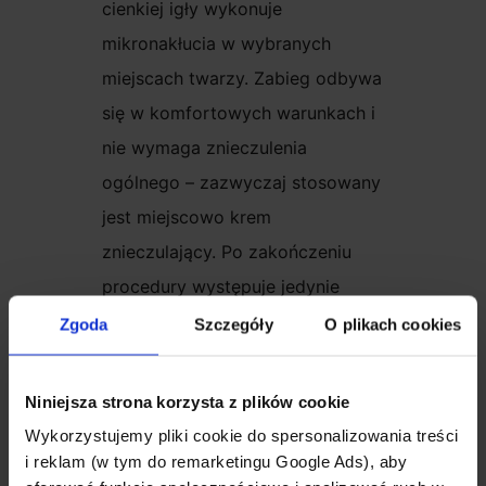
cienkiej igły wykonuje
mikronakłucia w wybranych
miejscach twarzy. Zabieg odbywa
się w komfortowych warunkach i
nie wymaga znieczulenia
ogólnego – zazwyczaj stosowany
jest miejscowo krem
znieczulający. Po zakończeniu
procedury występuje jedynie
delikatne zaczerwienienie lub
Zgoda
Szczegóły
O plikach cookies
lekki obrzęk w miejscach wkłuć,
które ustępują w ciągu kilku
Niniejsza strona korzysta z plików cookie
godzin. Zabieg nie wymaga
Wykorzystujemy pliki cookie do spersonalizowania treści
rekonwalescencji, a pacjent może
i reklam (w tym do remarketingu Google Ads), aby