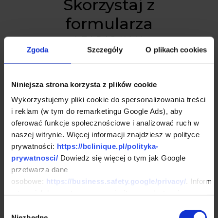
Skorzystaj z
formularza
I ZADAJ NAM
Zgoda
Szczegóły
O plikach cookies
PYTANIE
Niniejsza strona korzysta z plików cookie
Wykorzystujemy pliki cookie do spersonalizowania treści
i reklam (w tym do remarketingu Google Ads), aby
oferować funkcje społecznościowe i analizować ruch w
naszej witrynie. Więcej informacji znajdziesz w polityce
prywatności:
https://bclinique.pl/polityka-
prywatnosci/
Dowiedz się więcej o tym jak Google
przetwarza dane
osobowe:
https://business.safety.google/privacy/
. Informa
o tym, jak korzystasz z naszej witryny, udostępniamy
partnerom społecznościowym, reklamowym i
Wybór
analitycznym. Partnerzy mogą połączyć te informacje z
Niezbędne