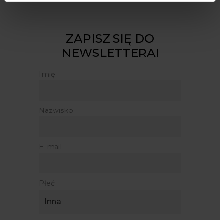
ZAPISZ SIĘ DO
NEWSLETTERA!
Imię
Nazwisko
E-mail
Płeć