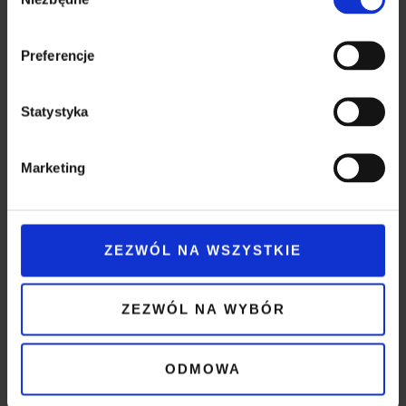
zgody
innymi danymi otrzymanymi od Ciebie lub uzyskanymi
podczas korzystania z ich usług.
Preferencje
Statystyka
Akceptuję
Regulamin
Usług Świadczonych
Drogą Elektroniczną,
Marketing
Politykę Prywatności,
RODO
ZEZWÓL NA WSZYSTKIE
ZEZWÓL NA WYBÓR
ODMOWA