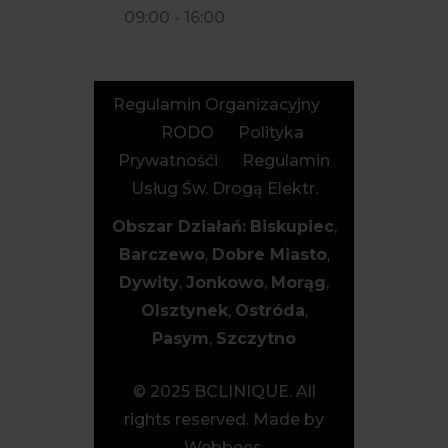
09:00 - 16:00
Regulamin Organizacyjny
RODO
Polityka
Prywatnośći
Regulamin
Usług Św. Drogą Elektr.
Obszar Działań:
Biskupiec
,
Barczewo
,
Dobre Miasto
,
Dywity
,
Jonkowo
,
Morąg
,
Olsztynek
,
Ostróda
,
Pasym
,
Szczytno
© 2025 BCLINIQUE. All
rights reserved. Made by
Webbees.