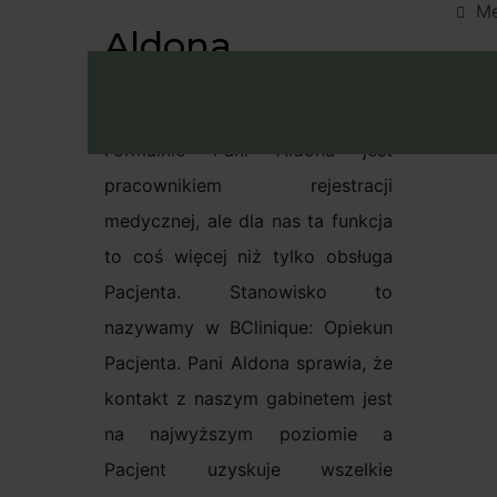
M
Aldona
Lechowid
Umów W
Formalnie Pani Aldona jest
pracownikiem rejestracji
medycznej, ale dla nas ta funkcja
to coś więcej niż tylko obsługa
Pacjenta. Stanowisko to
nazywamy w BClinique: Opiekun
Pacjenta. Pani Aldona sprawia, że
kontakt z naszym gabinetem jest
na najwyższym poziomie a
Pacjent uzyskuje wszelkie