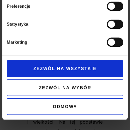
podczas korzystania z ich usług.
gruczolaków potowych oraz
Preferencje
kępek żółtych powiek. Laserem
CO
można usunąć również
2
Statystyka
naczyniaki rubinowe narządów
płciowych.
Marketing
Jakie badania
wykonujemy?
ZEZWÓL NA WSZYSTKIE
Pierwszym krokiem ku temu, by
pozbyć się niechcianego
ZEZWÓL NA WYBÓR
pieprzyka, jest badanie wizualne
skóry, czyli obejrzenie konkretnej
ODMOWA
zmiany, ocena jej koloru, struktury
i wielkości. Na tej podstawie