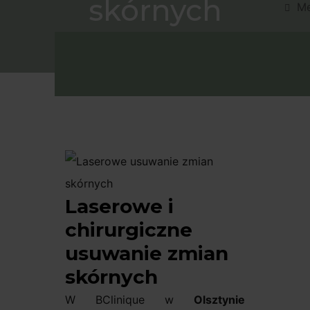
skórnych
M
Umów W
Laserowe i
chirurgiczne
usuwanie zmian
skórnych
W BClinique w
Olsztynie