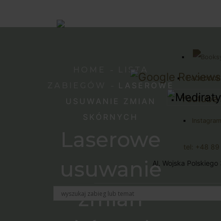
HOME
LISTA
Facebook
LASEROWE
ZABIEGÓW
Youtube 
USUWANIE ZMIAN
SKÓRNYCH
Instagram
Laserowe
tel: +48 8
usuwanie
Al. Wojska Polskiego
zmian