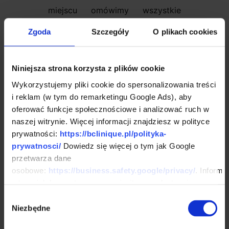
miejscu omówimy wszystkie
niezbędne szczegóły. Jeżeli
Zgoda
Szczegóły
O plikach cookies
będziesz zdecydowany, możemy
od razu usunąć omawiany
Niniejsza strona korzysta z plików cookie
pieprzyk lub włókniak.
Wykorzystujemy pliki cookie do spersonalizowania treści
Jakie zmiany można
i reklam (w tym do remarketingu Google Ads), aby
usuwać laserem?
oferować funkcje społecznościowe i analizować ruch w
naszej witrynie. Więcej informacji znajdziesz w polityce
prywatności:
https://bclinique.pl/polityka-
Możliwości jest tu wiele. Laser
prywatnosci/
Dowiedz się więcej o tym jak Google
zapewnia skuteczne
usuwanie
przetwarza dane
włókniaków
miękkich,
kaszaków
,
osobowe:
https://business.safety.google/privacy/
. Informa
o tym, jak korzystasz z naszej witryny, udostępniamy
tłuszczaków
i przerośniętych
partnerom społecznościowym, reklamowym i
Wybór
gruczołów łojowych. Jest także
analitycznym. Partnerzy mogą połączyć te informacje z
Niezbędne
zgody
używany do pozbycia się
innymi danymi otrzymanymi od Ciebie lub uzyskanymi