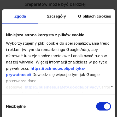
preparatów może być bardziej
podatna na działanie czynników
Zgoda
Szczegóły
O plikach cookies
zewnętrznych, takich jak słońce
czy składniki używane w trakcie
Niniejsza strona korzysta z plików cookie
zabiegu. To może zwiększyć
Wykorzystujemy pliki cookie do spersonalizowania treści
ryzyko nieprawidłowych reakcji
i reklam (w tym do remarketingu Google Ads), aby
skórnych.
oferować funkcje społecznościowe i analizować ruch w
naszej witrynie. Więcej informacji znajdziesz w polityce
Preparaty z retinoidami oraz
prywatności:
https://bclinique.pl/polityka-
kwasy AHA/BHA mogą
prywatnosci/
Dowiedz się więcej o tym jak Google
przetwarza dane
przyspieszać procesy regeneracji
osobowe:
https://business.safety.google/privacy/
. Informa
skóry. Ich stosowanie przed
o tym, jak korzystasz z naszej witryny, udostępniamy
zabiegiem może spowolnić
partnerom społecznościowym, reklamowym i
Wybór
analitycznym. Partnerzy mogą połączyć te informacje z
Niezbędne
proces gojenia się skóry po
zgody
innymi danymi otrzymanymi od Ciebie lub uzyskanymi
procedurze medycznej,