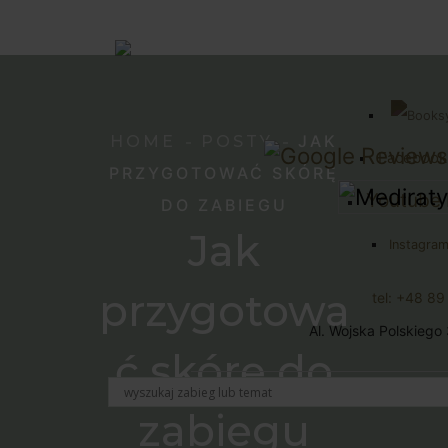
JAK
HOME
POSTY
Facebook
PRZYGOTOWAĆ SKÓRĘ
Youtube 
DO ZABIEGU
Jak
Instagram
przygotowa
tel: +48 8
Al. Wojska Polskiego
ć skórę do
zabiegu