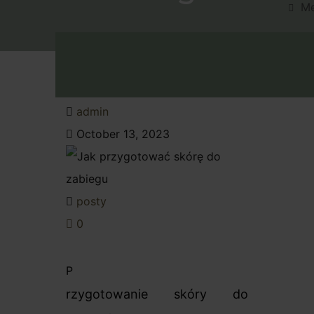
M
Umów W
admin
October 13, 2023
posty
0
P
rzygotowanie skóry do