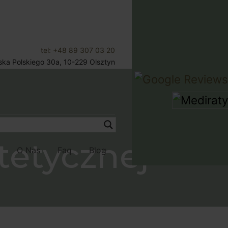
tel: +48 89 307 03 20
jska Polskiego 30a, 10-229 Olsztyn
Umów Wizytę
YCZNEJ
tetycznej
O Nas
Faq
Blog