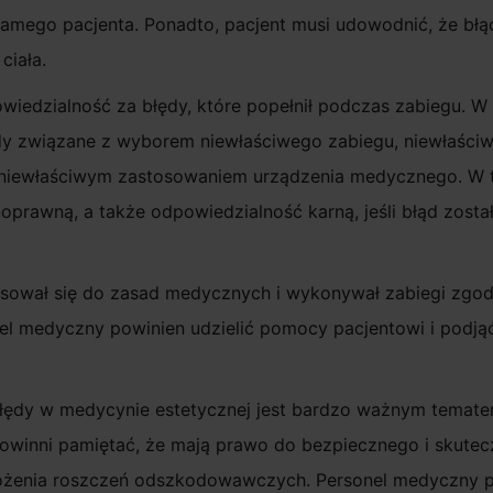
samego pacjenta. Ponadto, pacjent musi udowodnić, że bł
ciała.
iedzialność za błędy, które popełnił podczas zabiegu. W
dy związane z wyborem niewłaściwego zabiegu, niewłaści
 niewłaściwym zastosowaniem urządzenia medycznego. W 
prawną, a także odpowiedzialność karną, jeśli błąd zosta
osował się do zasad medycznych i wykonywał zabiegi zgo
el medyczny powinien udzielić pomocy pacjentowi i podjąć
ędy w medycynie estetycznej jest bardzo ważnym temate
powinni pamiętać, że mają prawo do bezpiecznego i skute
ożenia roszczeń odszkodowawczych. Personel medyczny p