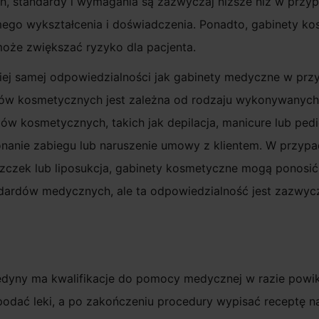
, standardy i wymagania są zazwyczaj niższe niż w przy
mego wykształcenia i doświadczenia. Ponadto, gabinety k
oże zwiększać ryzyko dla pacjenta.
iej samej odpowiedzialności jak gabinety medyczne w p
tów kosmetycznych jest zależna od rodzaju wykonywanych
ów kosmetycznych, takich jak depilacja, manicure lub pe
nanie zabiegu lub naruszenie umowy z klientem. W przyp
szczek lub liposukcja, gabinety kosmetyczne mogą ponosi
ndardów medycznych, ale ta odpowiedzialność jest zazwyc
edyny ma kwalifikacje do pomocy medycznej w razie powi
odać leki, a po zakończeniu procedury wypisać receptę n