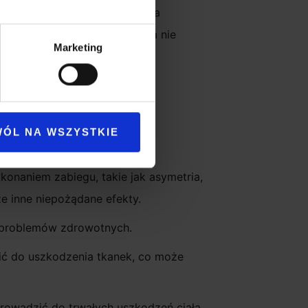
zną i zgłosić problem. Klinika
kody. Jeśli klinika medyczna nie
Marketing
ia odszkodowawcze.
WÓL NA WSZYSTKIE
ależą:
onaniem zabiegu, takie jak asymetria,
że inne niepożądane efekty.
 problemów zdrowotnych.
zić do uszkodzenia tkanek, co może
 prowadzić do trwałych uszkodzeń ciała,