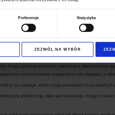
t powinien niezwłocznie skontaktować się z kliniką medyc
entowi i podjąć odpowiednie kroki, aby zminimalizować sz
Preferencje
Statystyka
nt może skorzystać z pomocy prawnika i złożyć roszczen
łaszane przez pacjentów
ZEZWÓL NA WYBÓR
ZEZ
ch przez pacjentów po zabiegach medycyny estetycznej n
enci mogą zgłaszać problemy związane z niewłaściwym wyk
iewłaściwe umiejscowienie wypełniacza lub implantu, a tak
infekcji po zabiegu, które mogą prowadzić do poważnych
 medycyny estetycznej, takie jak liposukcja, mogą prowad
.
iegi medycyny estetycznej, takie jak lifting twarzy, mogą