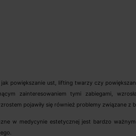
jak powiększanie ust, lifting twarzy czy powiększani
nącym zainteresowaniem tymi zabiegami, wzrosła
 wzrostem pojawiły się również problemy związane z
czne w medycynie estetycznej jest bardzo ważnym
nego.