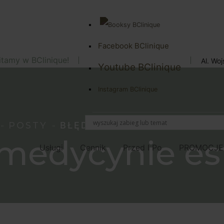
Facebook BClinique
tamy w BClinique!
Al. Wo
Youtube BClinique
Instagram BClinique
POSTY
BŁĘDY W MEDYCYNIE ESTET
medycynie es
Usługi
Cennik
Przed I Po
PROMOCJE